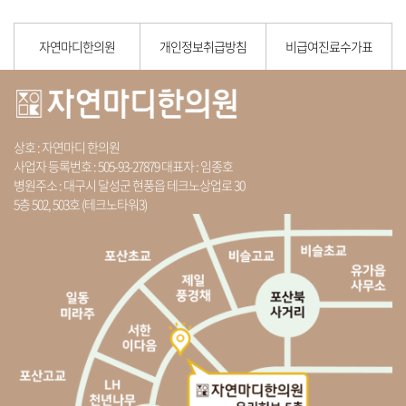
자연마디한의원
개인정보취급방침
비급여진료수가표
상호 : 자연마디 한의원
사업자 등록번호 : 505-93-27879 대표자 : 임종호
병원주소 : 대구시 달성군 현풍읍 테크노상업로 30
5층 502, 503호 (테크노타워3)